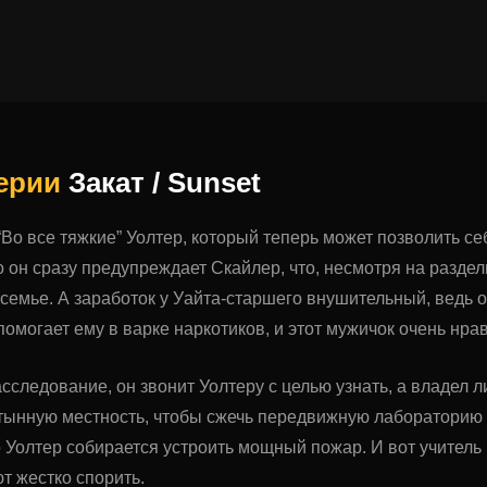
серии
Закат / Sunset
 “Во все тяжкие” Уолтер, который теперь может позволить се
 он сразу предупреждает Скайлер, что, несмотря на разде
 семье. А заработок у Уайта-старшего внушительный, ведь 
помогает ему в варке наркотиков, и этот мужичок очень нр
сследование, он звонит Уолтеру с целью узнать, а владел л
стынную местность, чтобы сжечь передвижную лабораторию
 Уолтер собирается устроить мощный пожар. И вот учитель 
т жестко спорить.