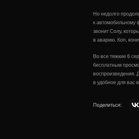
Но недолго продолж
к автомобильному ф
звонит Солу, котор
в аварию. Коп, коне
Во все тяжкие 6 сер
бесплатным просмо
воспроизведения. Д
в удобное для вас 
Поделиться: